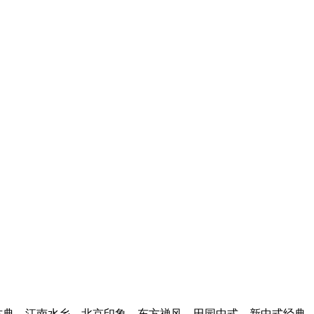
空间设计咨询电话：
13798420829
典、江南水乡、北京印象、东方禅风、田园中式、新中式经典、