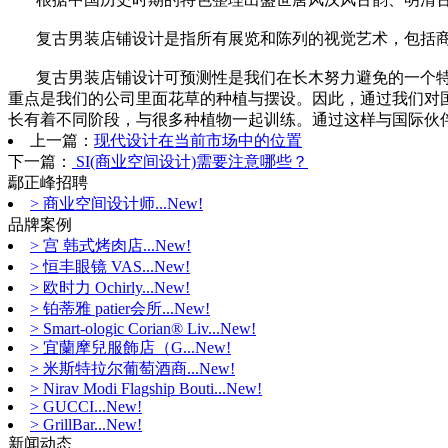
复古男装店铺设计是指所有展览和陈列的视觉艺术，包括商场
复古男装店铺设计可预测性是我们在长木努力避免的一个特
重点是我们的公司里面花草的种植与摆设。因此，通过我们对
长有着不同阶段，与很多种植物一起训练。通过这样与国际伙
上一篇：
现代设计在当前市场中的位置
下一篇：
SI(商业空间设计)需要注意哪些？
鄢正峰招聘
> 商业空间设计师...New!
品牌案例
> 宫 韩式烤肉店...New!
> 恒丰眼镜 VAS...New!
> 欧时力 Ochirly...New!
> 铂蒂雅 patier会所...New!
> Smart-ologic Corian® Liv...New!
> 宜蘭摩兒服飾店（G...New!
> 米斯特拉尔葡萄酒商...New!
> Nirav Modi Flagship Bouti...New!
> GUCCI...New!
> GrillBar...New!
新闻动态